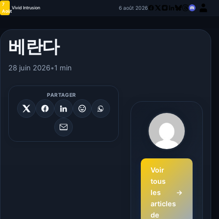
7
6 août 2026
Vivid Intrusion
Août
베란다
28 juin 2026
•
1 min
PARTAGER
Voir
tous
les
→
articles
de