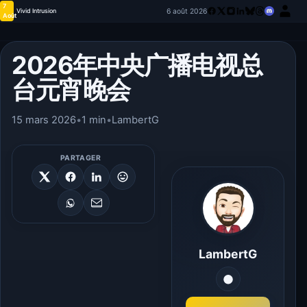
7
6 août 2026
Vivid Intrusion
Août
2026年中央广播电视总
台元宵晚会
15 mars 2026
•
1 min
•
LambertG
PARTAGER
LambertG