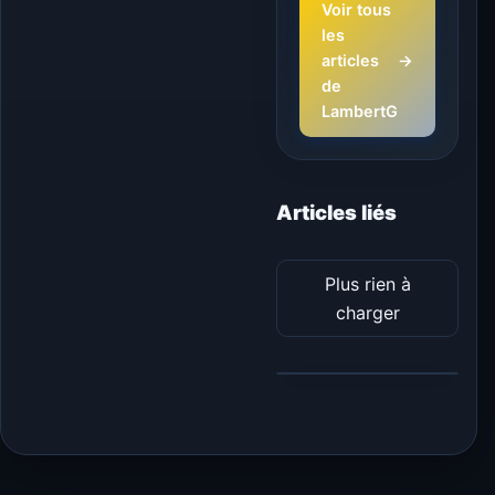
Voir tous
les
articles
→
de
LambertG
Articles liés
Plus rien à
charger