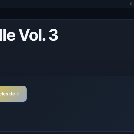
6 
le Vol. 3
icles de
→