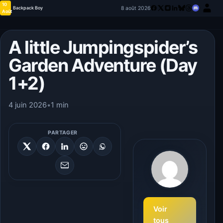
10
8 août 2026
Backpack Boy
Août
A little Jumpingspider’s
Garden Adventure (Day
1+2)
4 juin 2026
•
1 min
PARTAGER
Voir
tous