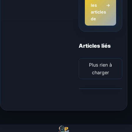
les
→
articles
de
Articles liés
Plus rien à
charger