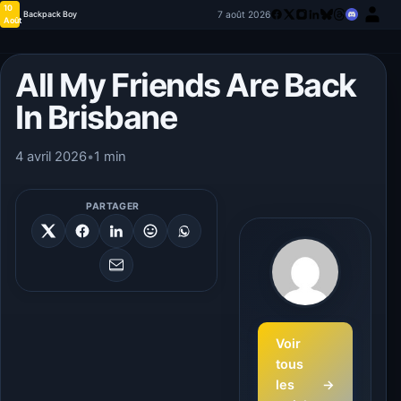
10
7 août 2026
Backpack Boy
Août
All My Friends Are Back
In Brisbane
4 avril 2026
•
1 min
PARTAGER
Voir
tous
les
→