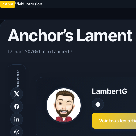
Vivid Intrusion
7 Août
Anchor’s Lament
17 mars 2026
•
1 min
•
LambertG
PARTAGER
LambertG
Voir tous les ar