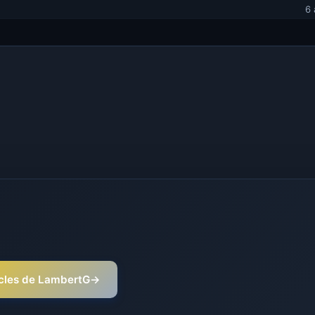
6 
ticles de LambertG
→