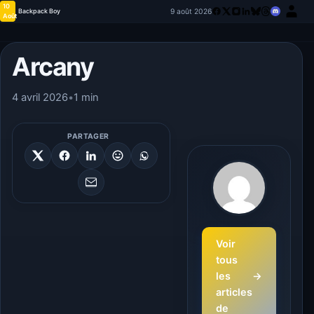
10
9 août 2026
Backpack Boy
Août
Arcany
4 avril 2026
•
1 min
PARTAGER
Voir
tous
les
→
articles
de