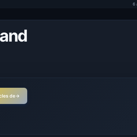
6 
mand
icles de
→