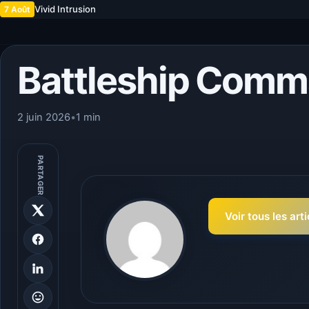
Vivid Intrusion
7 Août
Battleship Com
2 juin 2026
•
1 min
PARTAGER
Voir tous les art