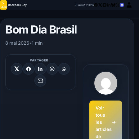
10
8 août 2026
Backpack Boy
Août
Bom Dia Brasil
8 mai 2026
•
1 min
PARTAGER
Voir
tous
les
→
articles
de