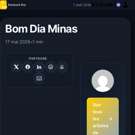
10
7 août 2026
Backpack Boy
Août
Bom Dia Minas
17 mai 2026
•
1 min
PARTAGER
Voir
tous
les
→
articles
de