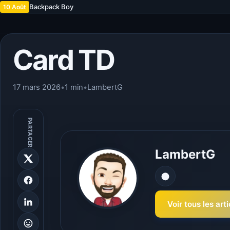
Backpack Boy
10 Août
Card TD
17 mars 2026
•
1 min
•
LambertG
PARTAGER
LambertG
Voir tous les ar