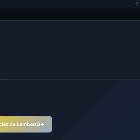
7
ticles de LambertG
→