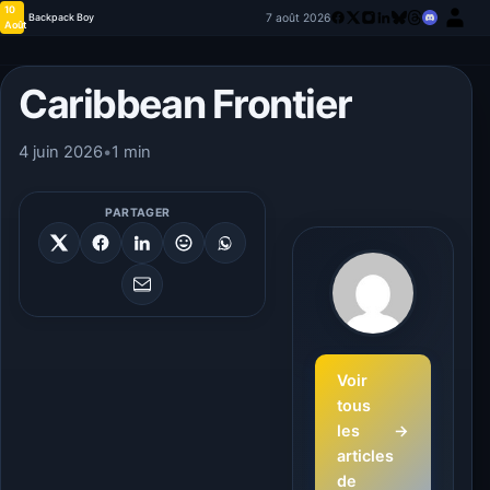
10
7 août 2026
Backpack Boy
Août
Caribbean Frontier
4 juin 2026
•
1 min
PARTAGER
Voir
tous
les
→
articles
de