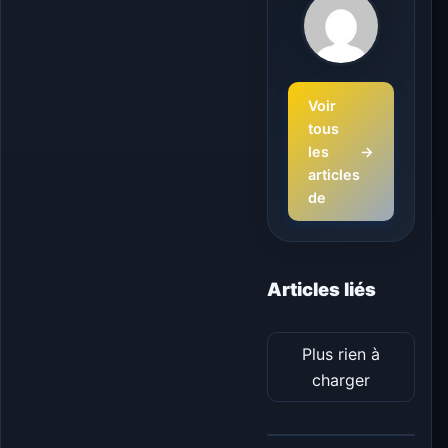
Voir
tous
les
→
articles
de
Articles liés
Plus rien à
charger