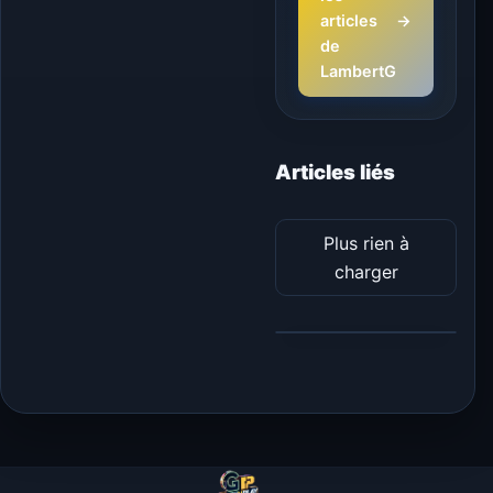
articles
→
de
LambertG
Articles liés
Plus rien à
charger