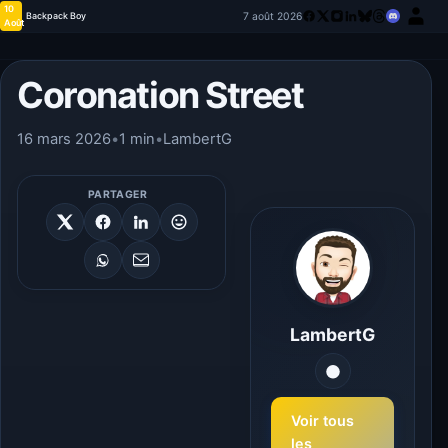
10
7 août 2026
Backpack Boy
Août
Coronation Street
16 mars 2026
•
1 min
•
LambertG
PARTAGER
LambertG
Voir tous
les