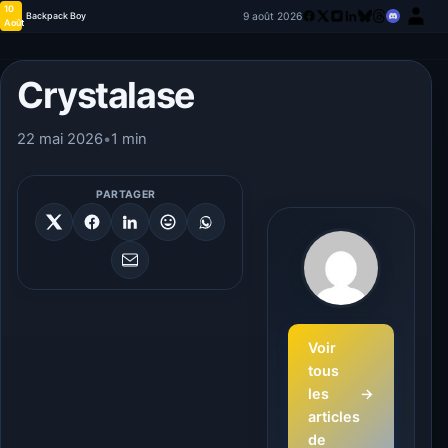
10
9 août 2026
Backpack Boy
Août
Crystalase
22 mai 2026
•
1 min
PARTAGER
Voir
tous
les
→
articles
de