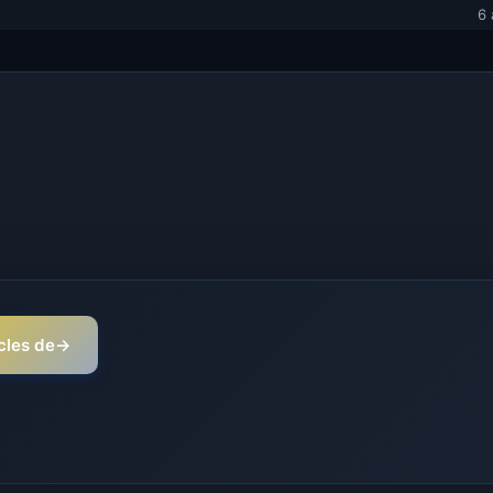
6 
icles de
→