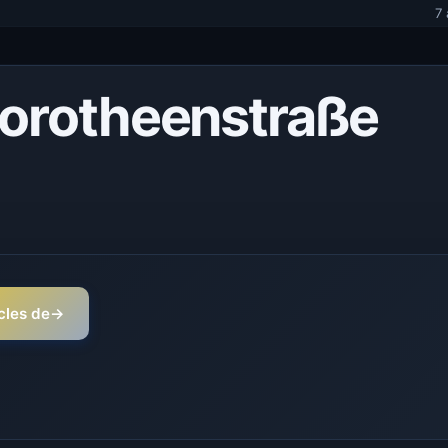
7
Dorotheenstraße
icles de
→