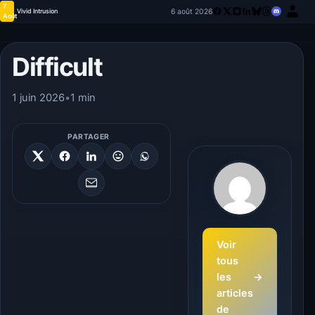
7
6 août 2026
Vivid Intrusion
Août
Difficult
1 juin 2026
•
1 min
PARTAGER
Voir
tous
les
→
articles
de