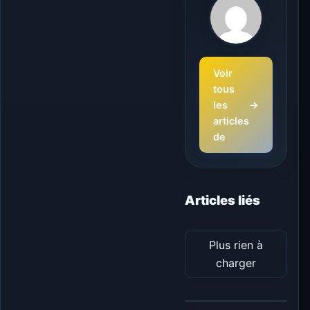
Voir
tous
les
→
articles
de
Articles liés
Plus rien à
charger