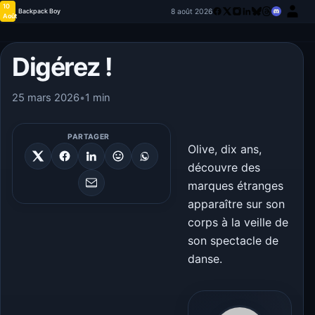
10
8 août 2026
Backpack Boy
Août
Digérez !
25 mars 2026
•
1 min
PARTAGER
Olive, dix ans,
découvre des
marques étranges
apparaître sur son
corps à la veille de
son spectacle de
danse.