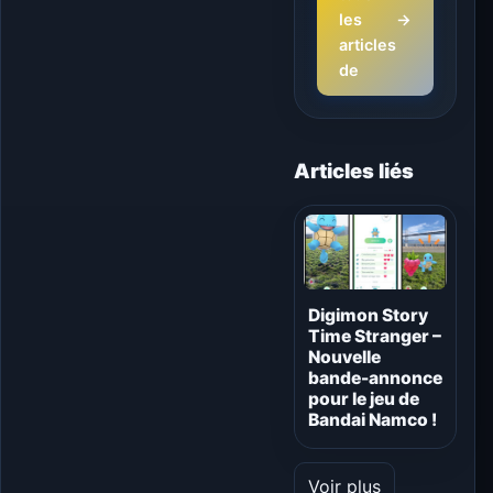
les
→
articles
de
Articles liés
Digimon Story
Time Stranger –
Nouvelle
bande-annonce
pour le jeu de
Bandai Namco !
Voir plus