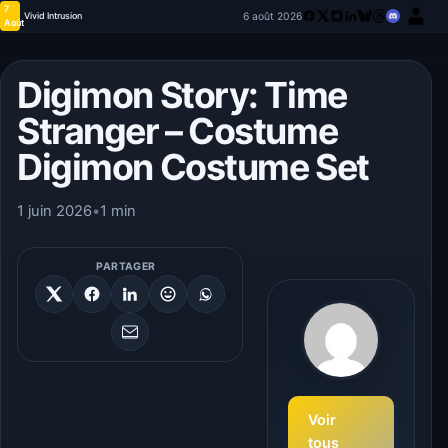
7
6 août 2026
Vivid Intrusion
Août
Digimon Story: Time
Stranger – Costume
Digimon Costume Set
1 juin 2026
•
1 min
PARTAGER
Voir
tous