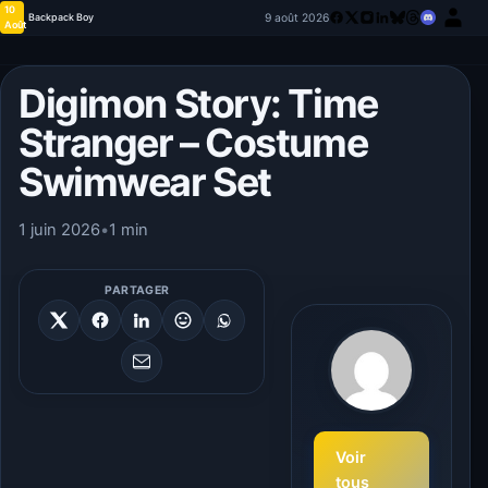
10
9 août 2026
Backpack Boy
Août
Digimon Story: Time
Stranger – Costume
Swimwear Set
1 juin 2026
•
1 min
PARTAGER
Voir
tous