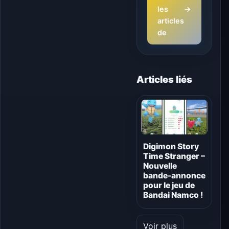
les
→
articles
de
Articles liés
Digimon Story
Time Stranger –
Nouvelle
bande-annonce
pour le jeu de
Bandai Namco !
Voir plus