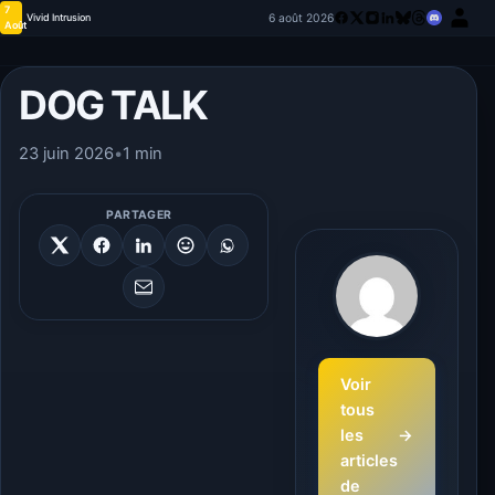
7
6 août 2026
Vivid Intrusion
Août
DOG TALK
23 juin 2026
•
1 min
PARTAGER
Voir
tous
les
→
articles
de