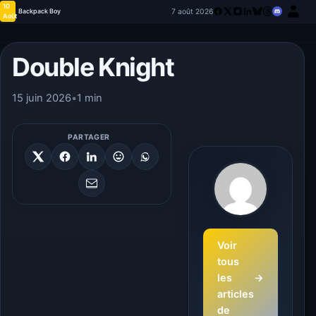
10
7 août 2026
Backpack Boy
Août
Double Knight
15 juin 2026
•
1 min
PARTAGER
Voir
tous
les
→
articles
de