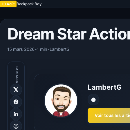
Backpack Boy
10 Août
Dream Star Actio
15 mars 2026
•
1 min
•
LambertG
PARTAGER
LambertG
Voir tous les ar