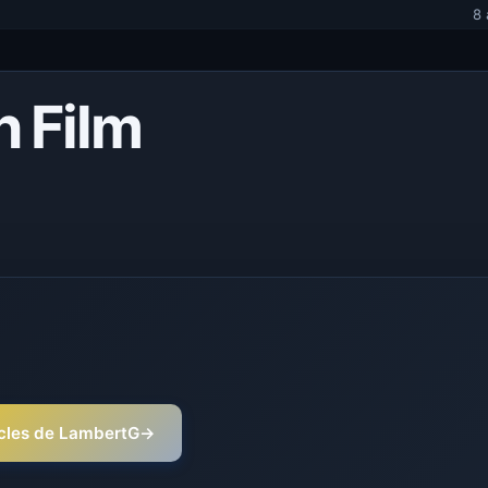
8 
n Film
ticles de LambertG
→