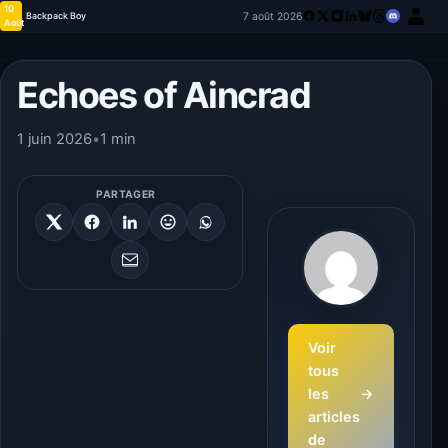
10
7 août 2026
Backpack Boy
Août
Echoes of Aincrad
1 juin 2026
•
1 min
PARTAGER
Voir
tous
les
→
articles
de