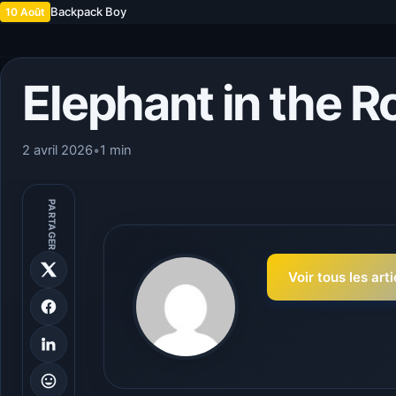
Backpack Boy
10 Août
Elephant in the 
2 avril 2026
•
1 min
PARTAGER
Voir tous les art