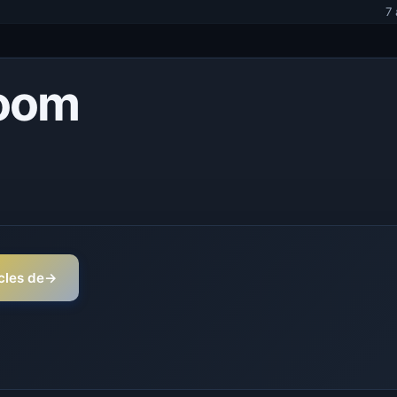
7
Room
icles de
→