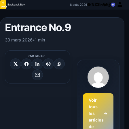
10
8 août 2026
Backpack Boy
Août
Entrance No.9
30 mars 2026
•
1 min
PARTAGER
Voir
tous
les
→
articles
de