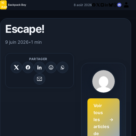
10
8 août 2026
Backpack Boy
Août
Escape!
9 juin 2026
•
1 min
PARTAGER
Voir
tous
les
→
articles
de