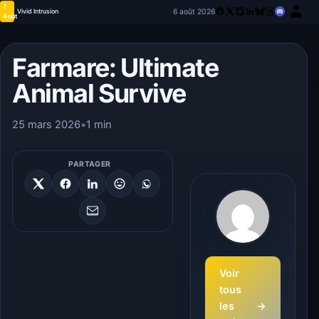
7
6 août 2026
Vivid Intrusion
Août
Farmare: Ultimate
Animal Survive
25 mars 2026
•
1 min
PARTAGER
Voir
tous
les
→