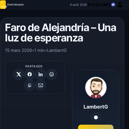
7
6 août 2026
Vivid Intrusion
Août
Faro de Alejandría – Una
luz de esperanza
15 mars 2026
•
1 min
•
LambertG
PARTAGER
LambertG