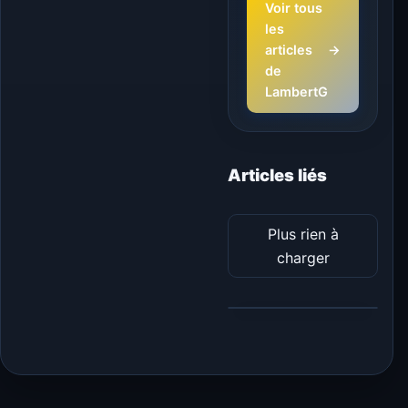
Voir tous
les
articles
→
de
LambertG
Articles liés
Plus rien à
charger