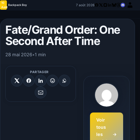
10
7 août 2026
Backpack Boy
Août
Fate/Grand Order: One
Second After Time
28 mai 2026
•
1 min
PARTAGER
Voir
tous
les
→