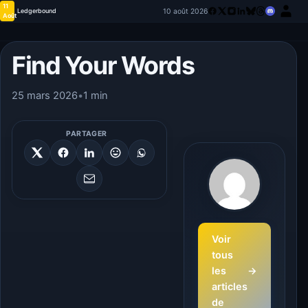
11
10 août 2026
Ledgerbound
Août
Find Your Words
25 mars 2026
•
1 min
PARTAGER
Voir
tous
les
→
articles
de