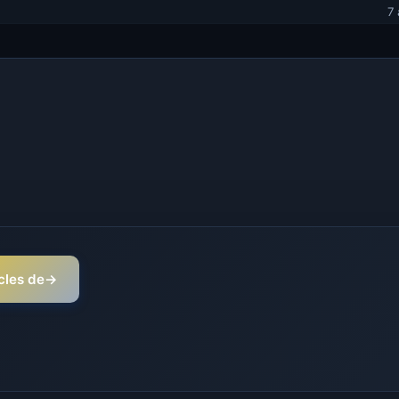
7
icles de
→