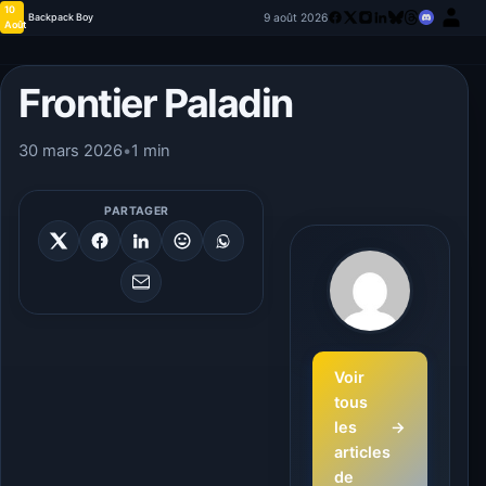
10
9 août 2026
Backpack Boy
Août
Frontier Paladin
30 mars 2026
•
1 min
PARTAGER
Voir
tous
les
→
articles
de