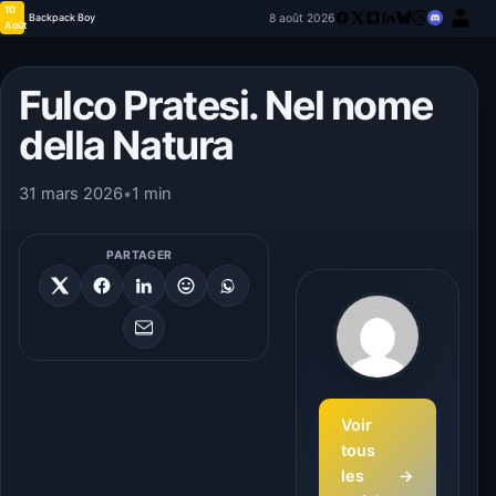
10
8 août 2026
Backpack Boy
Août
Fulco Pratesi. Nel nome
della Natura
31 mars 2026
•
1 min
PARTAGER
Voir
tous
les
→