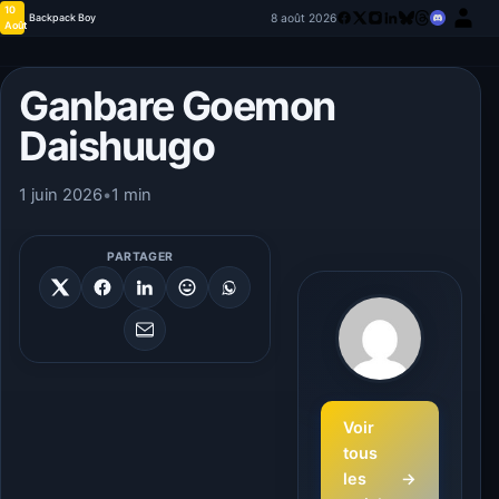
10
8 août 2026
Backpack Boy
Août
Ganbare Goemon
Daishuugo
1 juin 2026
•
1 min
PARTAGER
Voir
tous
les
→