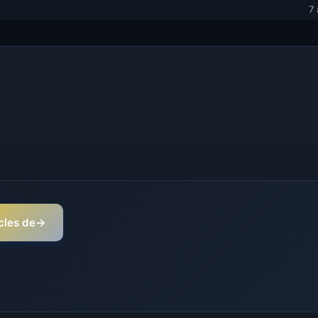
7
icles de
→