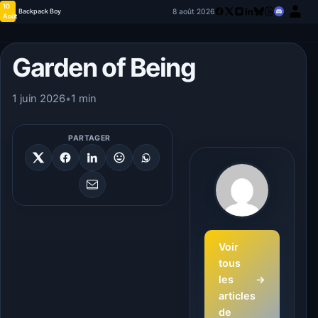
10
8 août 2026
Backpack Boy
Août
Garden of Being
1 juin 2026
•
1 min
PARTAGER
Voir
tous
les
→
articles
de