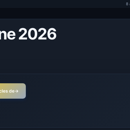
8 
ne 2026
icles de
→