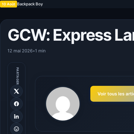
Backpack Boy
10 Août
GCW: Express La
12 mai 2026
•
1 min
PARTAGER
Voir tous les art