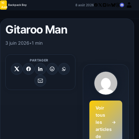
10
8 août 2026
Backpack Boy
Août
Gitaroo Man
3 juin 2026
•
1 min
PARTAGER
Voir
tous
les
→
articles
de