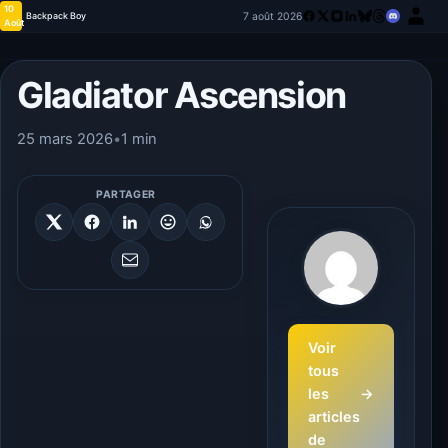
10
7 août 2026
Backpack Boy
Août
Gladiator Ascension
25 mars 2026
•
1 min
PARTAGER
Voir
tous
les
→
articles
de