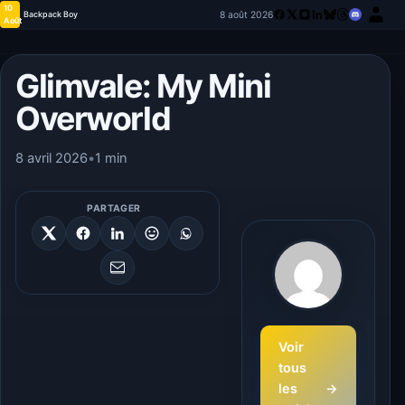
10
8 août 2026
Backpack Boy
Août
Glimvale: My Mini
Overworld
8 avril 2026
•
1 min
PARTAGER
Voir
tous
les
→