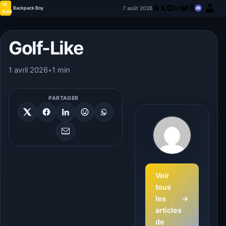
10
7 août 2026
Backpack Boy
Août
Golf-Like
1 avril 2026
•
1 min
PARTAGER
Voir
tous
les
→
articles
de