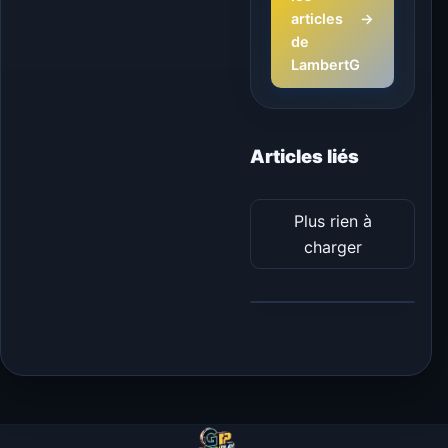
articles
→
de
LambertG
Articles liés
Plus rien à
charger