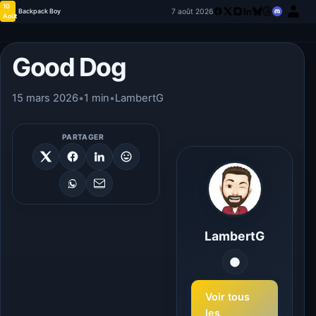
10
7 août 2026
Backpack Boy
Août
Good Dog
15 mars 2026
•
1 min
•
LambertG
PARTAGER
LambertG
Voir tous
les