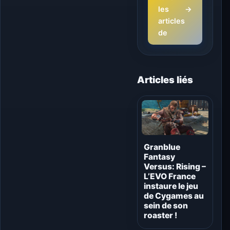
les
→
articles
de
Articles liés
Granblue
Fantasy
Versus: Rising –
L’EVO France
instaure le jeu
de Cygames au
sein de son
roaster !