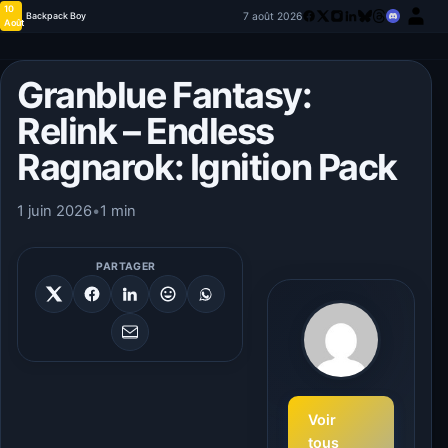
10
7 août 2026
Backpack Boy
Août
Granblue Fantasy:
Relink – Endless
Ragnarok: Ignition Pack
1 juin 2026
•
1 min
PARTAGER
Voir
tous