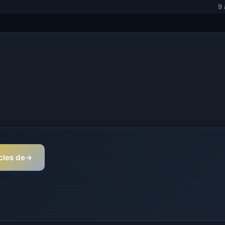
9 
icles de
→