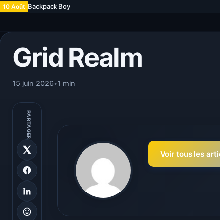
Backpack Boy
10 Août
Grid Realm
15 juin 2026
•
1 min
PARTAGER
Voir tous les art