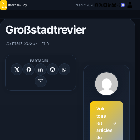
10
9 août 2026
Backpack Boy
Août
Großstadtrevier
25 mars 2026
•
1 min
PARTAGER
Voir
tous
les
→
articles
de