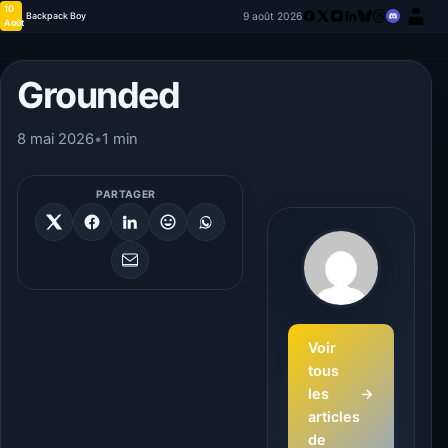
10
9 août 2026
Backpack Boy
Août
Grounded
8 mai 2026
•
1 min
PARTAGER
Voir
tous
les
→
articles
de