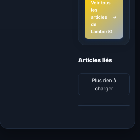
Voir tous
les
articles
→
de
LambertG
Articles liés
Plus rien à
charger