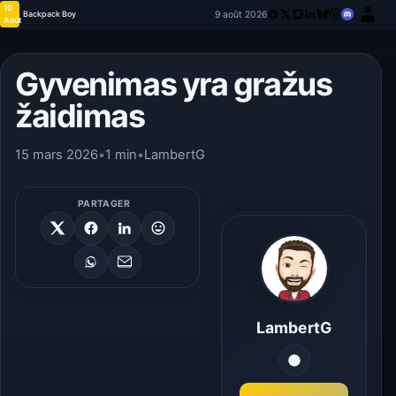
10
9 août 2026
Backpack Boy
Août
Gyvenimas yra gražus
žaidimas
15 mars 2026
•
1 min
•
LambertG
PARTAGER
LambertG