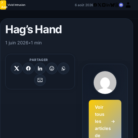
7
6 août 2026
Vivid Intrusion
Août
Hag’s Hand
1 juin 2026
•
1 min
PARTAGER
Voir
tous
les
→
articles
de